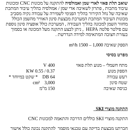
שואב תלת פאזי לאדי שמן ואמולסיה
להתקנה על מכונות CNC ומכונות
עיבוד מתכות , פתרון לשאיבה אדי שמן / אמולסיה בהליך עיבוד המתכת
שאיבה של נוזל הקירור בהליך הפנימי לשמירה על עבודה נקיה מסביב
מכונות העיבוד המתכת המערכת מבצעת סינון האוויר מהשמן הכולל
מחזור השמן למכונה בהליך העבודה , המערכת כולל אופציה סינון נוספת
עם פילטר פלטה HEPA , ניתן לבצע התקנה מעל המכונה או בסמוך
בעזרת חצובה המתאימה למידה הנדרשת .
הספק שאיבה 1,000 – 1500 m³/h
מפרט בסיסי
מתח חשמלי – מנוע תלת פאזי
400 V
הספק מנוע
0.37 / 0.55 KW
רעש עבודה
64 DB * שקט במיוחד *
שטח סינון
3,000 cm²
כניסה שאיבה
150 מ”מ
התקנה מוצרי
SKI
התקנה מוצרי SKI כוללים הדרכה והתאמה למכונות CNC
חברתנו מבצעת בדיקה עם טכנאי מוסמך להתקנה נכונה כולל אישור