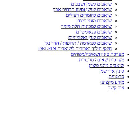
שואבים לשמן ושבבים
שואבים לעשן וסינון תרחיף אבק
שואבים לחומרים רעילים
שואבים מוגני פיצוץ
שואבים למכונות תלת מימד
שואבים פנאומטיים
שואבים לעץ ואלומיניום
שואבים לפארמה / תרופות / חדר נקי
חלקי חילוף ואבזרים לשואבים DELFIN
מערכת סינון ושאיבה/מפוחים
מערכות שאיבה מרכזיות
שואבים מוגני פיצוץ
סינון אדי שמן
סרטונים
מידע מקצועי
צור קשר