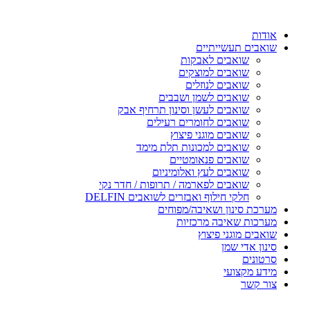
דלג
לתוכן
אודות
שואבים תעשייתיים
שואבים לאבקות
שואבים למוצקים
שואבים לנוזלים
שואבים לשמן ושבבים
שואבים לעשן וסינון תרחיף אבק
שואבים לחומרים רעילים
שואבים מוגני פיצוץ
שואבים למכונות תלת מימד
שואבים פנאומטיים
שואבים לעץ ואלומיניום
שואבים לפארמה / תרופות / חדר נקי
חלקי חילוף ואבזרים לשואבים DELFIN
מערכת סינון ושאיבה/מפוחים
מערכות שאיבה מרכזיות
שואבים מוגני פיצוץ
סינון אדי שמן
סרטונים
מידע מקצועי
צור קשר