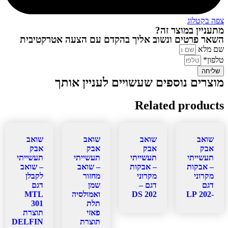
צפה בקטלוג
מתעניין במוצר זה?
השאר פרטים ונשוב אליך בהקדם עם הצעה אטרקטיבית
שם מלא
טלפון*
שליחה
מוצרים נוספים שעשויים לעניין אותך
Related products
שואב
שואב
שואב
שואב
אבק
אבק
אבק
אבק
תעשייתי
תעשייתי
תעשייתי
תעשייתי
– אבקות
– אבקות
– שואב
– שואב
מקרוני
מקרוני
מחזור
לקבלן
דגם
דגם –
שמן
דגם
-202 LP
202 DS
ואמולסיה
MTL
תלת
301
פאזי
תוצרת
תוצרת
DELFIN