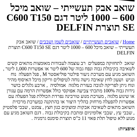
שואב אבק תעשייתי – שואב מיכל
600 – 1000 ליטר דגם C600 T150
SE תוצרת DELFIN
Home
/
שואבים תעשייתיים
/
שואבים לשמן ושבבים
/ שואב אבק
תעשייתי – שואב מיכל 600 – 1000 ליטר דגם C600 T150 SE תוצרת
DELFIN
שואב לתחזוקה במפעלים רב עוצמה לעבודות מאומצות מתאים קשים
לשאיבה בקיבולת גבוה ונפח גבוה של 600 ליטר או אפשרות 1,000 ליטר ,
השואב מגיע עם מערכת ניעור פילטר פוליאסטר M , פנל הפעלה נוח
ונגיש ושעון לחץ שאיבה גישה נוחה לטיפולים וריקון מיכל האיסוף מהיר
ונוח ניתן לפריקה לגובה בעזרת מלגזה אמולסיה , ארבע גלגלים כושר
נידות גבוה 100% מתכתי צביעה אפוקסי כולל אפשרות הרמה עם עגורן
או שינוע מלגזה , מערכת מנוע טורבינה נפרדת הכוללת פנל הפעלה עם
אפשרות להפעלה מרחוק בהליך היצור או בהתקנה כמערכת מרכזית
השואב מתאים לשאיבה אבקות ומוצקים כגון חצץ , צמנט , שבבי פלסטיק
, שבבי עץ , שבבי אלומיניום ומתכת בקיבולת גבוה . דגם השואב מגיע עם
מנוע ללא טיפול תלת פאזי 11 כ”ס תוצרת סימנס גרמניה .
אופציות: