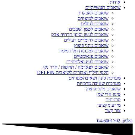
אודות
שואבים תעשייתיים
שואבים לאבקות
שואבים למוצקים
שואבים לנוזלים
שואבים לשמן ושבבים
שואבים לעשן וסינון תרחיף אבק
שואבים לחומרים רעילים
שואבים מוגני פיצוץ
שואבים למכונות תלת מימד
שואבים פנאומטיים
שואבים לעץ ואלומיניום
שואבים לפארמה / תרופות / חדר נקי
חלקי חילוף ואבזרים לשואבים DELFIN
מערכת סינון ושאיבה/מפוחים
מערכות שאיבה מרכזיות
שואבים מוגני פיצוץ
סינון אדי שמן
סרטונים
מידע מקצועי
צור קשר
טלפון: 04-6001702