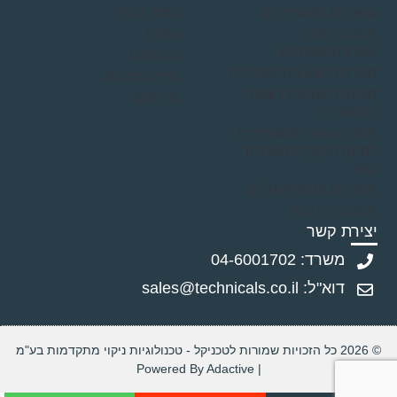
שואבים תעשייתיים
עמוד הבית
מערכת סינון
אודות
ושאיבה/מפוחים
סרטונים
מערכות שאיבה מרכזיות
מידע מקצועי
מכונות שטיפת רצפות
צור קשר
לתעשייה
מפוחי אוויר תעשייתיים
לסינון חלקיקים/שחרור
עשן
מפוחים צנטריפוגליים
מערכות יניקה
יצירת קשר
משרד: 04-6001702
דוא"ל: sales@technicals.co.il
© 2026 כל הזכויות שמורות לטכניקל - טכנולוגיות ניקוי מתקדמות בע"מ
| Powered By Adactive