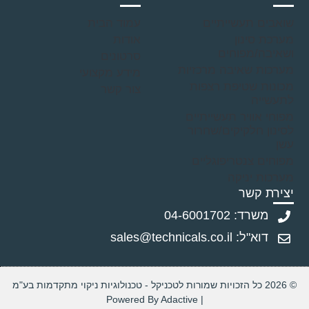
שואבים תעשייתיים
עמוד הבית
מערכת סינון
אודות
ושאיבה/מפוחים
סרטונים
מערכות שאיבה מרכזיות
מידע מקצועי
מכונות שטיפת רצפות
צור קשר
לתעשייה
מפוחי אוויר תעשייתיים
לסינון חלקיקים/שחרור
עשן
מפוחים צנטריפוגליים
מערכות יניקה
יצירת קשר
משרד: 04-6001702
דוא"ל: sales@technicals.co.il
© 2026 כל הזכויות שמורות לטכניקל - טכנולוגיות ניקוי מתקדמות בע"מ
| Powered By Adactive