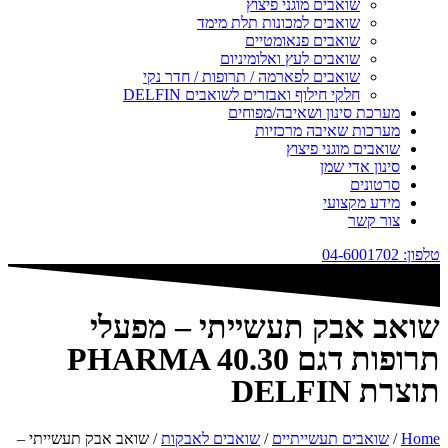
שואבים מוגני פיצוץ
שואבים למכונות תלת מימד
שואבים פנאומטיים
שואבים לעץ ואלומיניום
שואבים לפארמה / תרופות / חדר נקי
חלקי חילוף ואבזרים לשואבים DELFIN
מערכת סינון ושאיבה/מפוחים
מערכות שאיבה מרכזיות
שואבים מוגני פיצוץ
סינון אדי שמן
סרטונים
מידע מקצועי
צור קשר
טלפון: 04-6001702
שואב אבק תעשייתי – מפעלי
תרופות דגם PHARMA 40.30
תוצרת DELFIN
Home
/
שואבים תעשייתיים
/
שואבים לאבקות
/ שואב אבק תעשייתי –