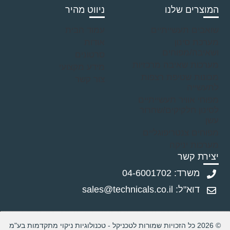
המוצרים שלנו
ניווט מהיר
שואבים תעשייתיים
עמוד הבית
מערכת סינון
אודות
ושאיבה/מפוחים
סרטונים
מערכות שאיבה מרכזיות
מידע מקצועי
מכונות שטיפת רצפות
צור קשר
לתעשייה
מפוחי אוויר תעשייתיים
לסינון חלקיקים/שחרור
עשן
מפוחים צנטריפוגליים
מערכות יניקה
יצירת קשר
משרד: 04-6001702
דוא"ל: sales@technicals.co.il
© 2026 כל הזכויות שמורות לטכניקל - טכנולוגיות ניקוי מתקדמות בע"מ