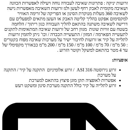
זרועות יניקה : פתרונות שאיבה לעבודה נוחה ויעילה לאפשרות הכוונה
ושאיבה מקומית לאבק רחף לעשן ולגז זרועות השאיבה מאפשרות גישה
לשאיבה 360 מעלות מנוקדת הסינון או הפריקה של זרימה האוויר
למקסימום אפקט בהליך קליטה האבק או העשן מתאים למפעלים עם
דרישה לשאיבה משתנה בהתאם להליך העבודה כגון ריתוך / הלחמה
בשטח עם זוויות שונות מגוון רחב של זרועות שאיבה המתאימות לתקנים
לתעשייה הפארמה / המזון / התעשייה הכבדה / וכו’ ניתן להזמין זרועות
לתלייה על קיר או זרועות לחיבור ישיר על מערכות שאיבה מפוח בקטרים
: 50 מ”מ / 70 מ”מ / 100 מ”מ / 150 מ”מ / 200 מ”מ כבאורך מקסימלי של
עד 4 מטר בהתאם למשקל וקוטר הזרוע .
אופציות:
זרוע נירוסטה ASI 316 / זרוע אלומיניום התקנה על קיר / התקנה
על מערכת
אפשרות לאופציה תקן מוגן פיצוץ בהתאם למערכת
זרוע לתלייה על קיר כולל התקנה מערכת סינון ומשקט רעש