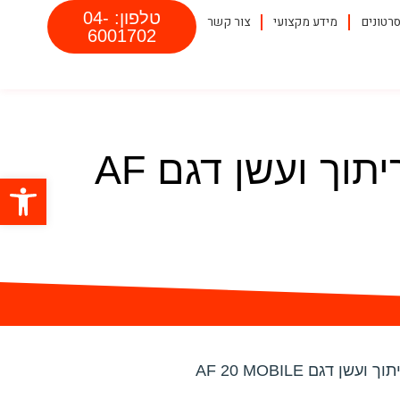
טלפון: 04-
רטונים
מידע מקצועי
צור קשר
6001702
שואב אבק תעשייתי – שואב אבקת FLUX ריתוך ועשן דגם AF
פתח סרגל