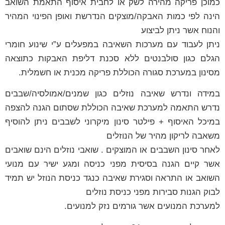
כמוכן פריקה מהירה לשק או לחבית איסוף התאמת השואב
הינה לפי כמות האבקה/מוצקים הנדרשת ואופן הפינוי המהיר
והנוח אשר ניתן לביצוע
ניתן לעבוד עם מערכות השאיבה במפעלים ע”י שינוע חומרי
הגלם כגון סולבנטים ללא סכנת דליפת האבקות כתוצאה
מסינון במערכת סגורה הכוללת פריקה מכנית או חשמלית.
במידה ונדרש שאיבה נוזלים כגון שמנים/אמולסיה/שבבים
נדרש התאמה למערכת שאיבה הכוללת שסתום הגנה להצפה
במיכל האיסוף + פילטר סינון מיקרוני לשבבים ניתן להוסיף
משאבה לריקון מהיר של הנוזלים
לאחר סינון השבבים או המוצקים . שואבי נוזלים הינם שואבים
אשר קיים הגנה בסיסית מפני כניסה ומגע ישיר עם מנועי
השואב או התראה וסגירת שאיבה כנגד כניסת הנוזל יש תמיד
לבוק הגנות סבירות מפני כניסת נוזלים
למערכת המנועים אשר גורמים נזק למנועים.